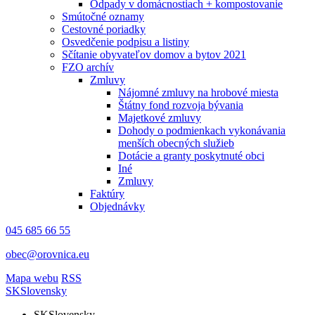
Odpady v domácnostiach + kompostovanie
Smútočné oznamy
Cestovné poriadky
Osvedčenie podpisu a listiny
Sčítanie obyvateľov domov a bytov 2021
FZO archív
Zmluvy
Nájomné zmluvy na hrobové miesta
Štátny fond rozvoja bývania
Majetkové zmluvy
Dohody o podmienkach vykonávania
menších obecných služieb
Dotácie a granty poskytnuté obci
Iné
Zmluvy
Faktúry
Objednávky
045 685 66 55
obec@orovnica.eu
Mapa webu
RSS
SK
Slovensky
SK
Slovensky