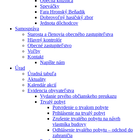
Obecná knižnica
Speváčky
Fara Hronský Beňadik
Dobrovoľný hasičský zbor
Jednota dôchodcov
Samospráva
Starosta a členovia obecného zastupiteľstva
Hlavný kontrolór
Obecné zastupiteľstvo
Voľby
Kontakt
Napíšte nám
Úrad
Úradná tabuľa
Aktuality
Kalendár akcií
Evidencia obyvateľstva
Vydanie prvého občianskeho preukazu
Trvalý pobyt
Potvrdenie o trvalom pobyte
Prihlásenie na trvalý pobyt
Zrušenie trvalého pobytu na návrh
vlastníka budovy
Odhlásenie trvalého pobytu – odchod do
zahraničia