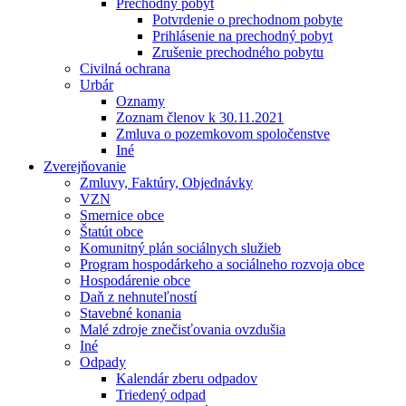
Prechodný pobyt
Potvrdenie o prechodnom pobyte
Prihlásenie na prechodný pobyt
Zrušenie prechodného pobytu
Civilná ochrana
Urbár
Oznamy
Zoznam členov k 30.11.2021
Zmluva o pozemkovom spoločenstve
Iné
Zverejňovanie
Zmluvy, Faktúry, Objednávky
VZN
Smernice obce
Štatút obce
Komunitný plán sociálnych služieb
Program hospodárkeho a sociálneho rozvoja obce
Hospodárenie obce
Daň z nehnuteľností
Stavebné konania
Malé zdroje znečisťovania ovzdušia
Iné
Odpady
Kalendár zberu odpadov
Triedený odpad