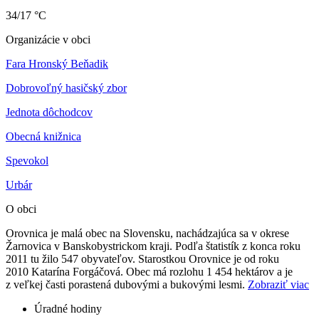
34/17 °C
Organizácie v obci
Fara Hronský Beňadik
Dobrovoľný hasičský zbor
Jednota dôchodcov
Obecná knižnica
Spev
okol
Urbár
O obci
Orovnica je malá obec na Slovensku, nachádzajúca sa v okrese
Žarnovica v Banskobystrickom kraji. Podľa štatistík z konca roku
2011 tu žilo 547 obyvateľov. Starostkou Orovnice je od roku
2010 Katarína Forgáčová. Obec má rozlohu 1 454 hektárov a je
z veľkej časti porastená dubovými a bukovými lesmi.
Zobraziť viac
Úradné hodiny