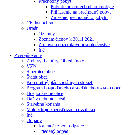
Prechodný pobyt
Potvrdenie o prechodnom pobyte
Prihlásenie na prechodný pobyt
Zrušenie prechodného pobytu
Civilná ochrana
Urbár
Oznamy
Zoznam členov k 30.11.2021
Zmluva o pozemkovom spoločenstve
Iné
Zverejňovanie
Zmluvy, Faktúry, Objednávky
VZN
Smernice obce
Štatút obce
Komunitný plán sociálnych služieb
Program hospodárkeho a sociálneho rozvoja obce
Hospodárenie obce
Daň z nehnuteľností
Stavebné konania
Malé zdroje znečisťovania ovzdušia
Iné
Odpady
Kalendár zberu odpadov
Triedený odpad