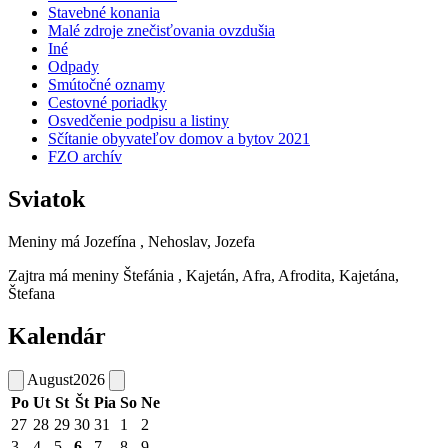
Stavebné konania
Malé zdroje znečisťovania ovzdušia
Iné
Odpady
Smútočné oznamy
Cestovné poriadky
Osvedčenie podpisu a listiny
Sčítanie obyvateľov domov a bytov 2021
FZO archív
Sviatok
Meniny má
Jozefína
, Nehoslav, Jozefa
Zajtra má meniny
Štefánia
, Kajetán, Afra, Afrodita, Kajetána,
Štefana
Kalendár
August
2026
Po
Ut
St
Št
Pia
So
Ne
27
28
29
30
31
1
2
3
4
5
6
7
8
9