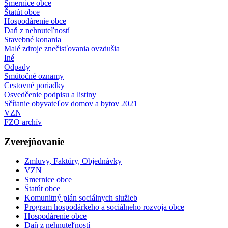
Smernice obce
Štatút obce
Hospodárenie obce
Daň z nehnuteľností
Stavebné konania
Malé zdroje znečisťovania ovzdušia
Iné
Odpady
Smútočné oznamy
Cestovné poriadky
Osvedčenie podpisu a listiny
Sčítanie obyvateľov domov a bytov 2021
VZN
FZO archív
Zverejňovanie
Zmluvy, Faktúry, Objednávky
VZN
Smernice obce
Štatút obce
Komunitný plán sociálnych služieb
Program hospodárkeho a sociálneho rozvoja obce
Hospodárenie obce
Daň z nehnuteľností