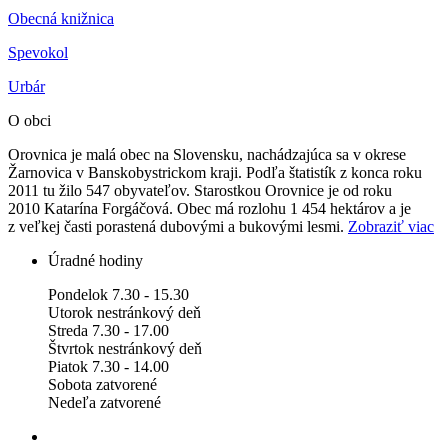
Obecná knižnica
Spev
okol
Urbár
O obci
Orovnica je malá obec na Slovensku, nachádzajúca sa v okrese
Žarnovica v Banskobystrickom kraji. Podľa štatistík z konca roku
2011 tu žilo 547 obyvateľov. Starostkou Orovnice je od roku
2010 Katarína Forgáčová. Obec má rozlohu 1 454 hektárov a je
z veľkej časti porastená dubovými a bukovými lesmi.
Zobraziť viac
Úradné hodiny
Pondelok 7.30 - 15.30
Utorok nestránkový deň
Streda 7.30 - 17.00
Štvrtok nestránkový deň
Piatok 7.30 - 14.00
Sobota zatvorené
Nedeľa zatvorené