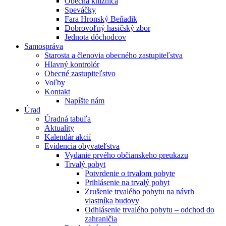
Obecná knižnica
Speváčky
Fara Hronský Beňadik
Dobrovoľný hasičský zbor
Jednota dôchodcov
Samospráva
Starosta a členovia obecného zastupiteľstva
Hlavný kontrolór
Obecné zastupiteľstvo
Voľby
Kontakt
Napíšte nám
Úrad
Úradná tabuľa
Aktuality
Kalendár akcií
Evidencia obyvateľstva
Vydanie prvého občianskeho preukazu
Trvalý pobyt
Potvrdenie o trvalom pobyte
Prihlásenie na trvalý pobyt
Zrušenie trvalého pobytu na návrh
vlastníka budovy
Odhlásenie trvalého pobytu – odchod do
zahraničia