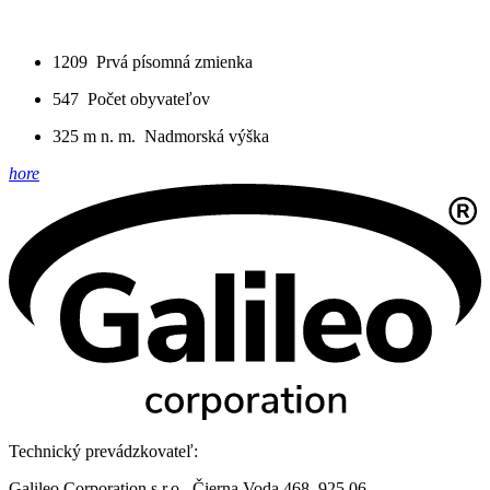
1209
Prvá písomná zmienka
547
Počet obyvateľov
325 m n. m.
Nadmorská výška
hore
Technický prevádzkovateľ:
Galileo Corporation s.r.o., Čierna Voda 468, 925 06