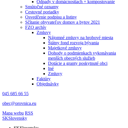
Odpady v domácnostiach + kompostovanie
Smútočné oznamy
Cestovné poriadky
Osvedčenie podpisu a listiny
Sčítanie obyvateľov domov a bytov 2021
FZO archív
Zmluvy
Nájomné zmluvy na hrobové miesta
Štátny fond rozvoja bývania
Majetkové zmluvy
Dohody o podmienkach vykonávania
menších obecných služieb
Dotácie a granty poskytnuté obci
Iné
Zmluvy
Faktúry
Objednávky
045 685 66 55
obec@orovnica.eu
Mapa webu
RSS
SK
Slovensky
SK
Slovensky