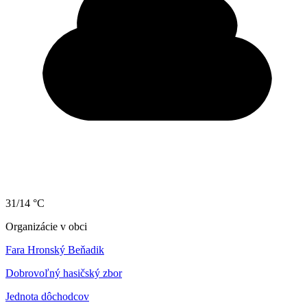
31/14 °C
Organizácie v obci
Fara Hronský Beňadik
Dobrovoľný hasičský zbor
Jednota dôchodcov