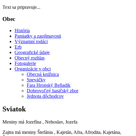
Text sa pripravuje...
Obec
História
Pamiatky a zaujímavosti
Významní rodáci
Erb
Geografické údaje
Obecný rozhlas
Fotogalerie
Organizácie v obci
Obecná knižnica
Speváčky
Fara Hronský Beňadik
Dobrovoľný hasičský zbor
Jednota dôchodcov
Sviatok
Meniny má
Jozefína
, Nehoslav, Jozefa
Zajtra má meniny
Štefánia
, Kajetán, Afra, Afrodita, Kajetána,