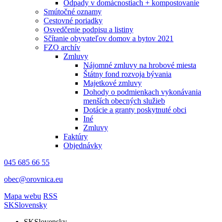
Odpady v domácnostiach + kompostovanie
Smútočné oznamy
Cestovné poriadky
Osvedčenie podpisu a listiny
Sčítanie obyvateľov domov a bytov 2021
FZO archív
Zmluvy
Nájomné zmluvy na hrobové miesta
Štátny fond rozvoja bývania
Majetkové zmluvy
Dohody o podmienkach vykonávania
menších obecných služieb
Dotácie a granty poskytnuté obci
Iné
Zmluvy
Faktúry
Objednávky
045 685 66 55
obec@orovnica.eu
Mapa webu
RSS
SK
Slovensky
SK
Slovensky