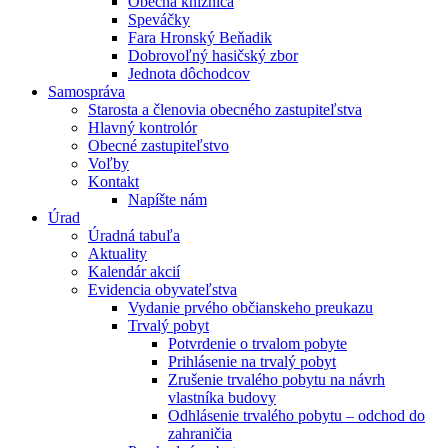
Obecná knižnica
Speváčky
Fara Hronský Beňadik
Dobrovoľný hasičský zbor
Jednota dôchodcov
Samospráva
Starosta a členovia obecného zastupiteľstva
Hlavný kontrolór
Obecné zastupiteľstvo
Voľby
Kontakt
Napíšte nám
Úrad
Úradná tabuľa
Aktuality
Kalendár akcií
Evidencia obyvateľstva
Vydanie prvého občianskeho preukazu
Trvalý pobyt
Potvrdenie o trvalom pobyte
Prihlásenie na trvalý pobyt
Zrušenie trvalého pobytu na návrh
vlastníka budovy
Odhlásenie trvalého pobytu – odchod do
zahraničia