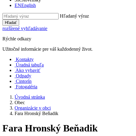
EN
English
Hľadaný výraz
Hľadať
rozšírené vyhľadávanie
Rýchle odkazy
Užitočné informácie pre váš každodenný život.
Kontakty
Úradná tabuľa
Ako vybaviť
Odpady
Cintorín
Fotogaléria
Úvodná stránka
Obec
Organizácie v obci
Fara Hronský Beňadik
Fara Hronský Beňadik