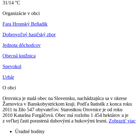
31/14 °C
Organizácie v obci
Fara Hronský Beňadik
Dobrovoľný hasičský zbor
Jednota dôchodcov
Obecná knižnica
Spev
okol
Urbár
O obci
Orovnica je malá obec na Slovensku, nachádzajúca sa v okrese
Žarnovica v Banskobystrickom kraji. Podľa štatistík z konca roku
2011 tu žilo 547 obyvateľov. Starostkou Orovnice je od roku
2010 Katarína Forgáčová. Obec má rozlohu 1 454 hektárov a je
z veľkej časti porastená dubovými a bukovými lesmi.
Zobraziť viac
Úradné hodiny