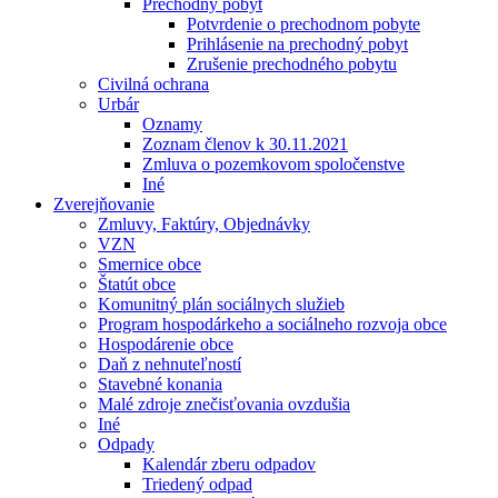
Prechodný pobyt
Potvrdenie o prechodnom pobyte
Prihlásenie na prechodný pobyt
Zrušenie prechodného pobytu
Civilná ochrana
Urbár
Oznamy
Zoznam členov k 30.11.2021
Zmluva o pozemkovom spoločenstve
Iné
Zverejňovanie
Zmluvy, Faktúry, Objednávky
VZN
Smernice obce
Štatút obce
Komunitný plán sociálnych služieb
Program hospodárkeho a sociálneho rozvoja obce
Hospodárenie obce
Daň z nehnuteľností
Stavebné konania
Malé zdroje znečisťovania ovzdušia
Iné
Odpady
Kalendár zberu odpadov
Triedený odpad