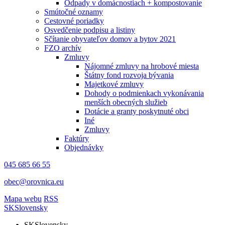
Odpady v domácnostiach + kompostovanie
Smútočné oznamy
Cestovné poriadky
Osvedčenie podpisu a listiny
Sčítanie obyvateľov domov a bytov 2021
FZO archív
Zmluvy
Nájomné zmluvy na hrobové miesta
Štátny fond rozvoja bývania
Majetkové zmluvy
Dohody o podmienkach vykonávania
menších obecných služieb
Dotácie a granty poskytnuté obci
Iné
Zmluvy
Faktúry
Objednávky
045 685 66 55
obec@orovnica.eu
Mapa webu
RSS
SK
Slovensky
SK
Slovensky