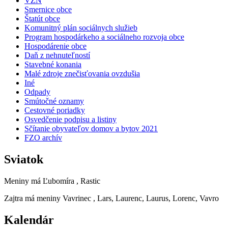
VZN
Smernice obce
Štatút obce
Komunitný plán sociálnych služieb
Program hospodárkeho a sociálneho rozvoja obce
Hospodárenie obce
Daň z nehnuteľností
Stavebné konania
Malé zdroje znečisťovania ovzdušia
Iné
Odpady
Smútočné oznamy
Cestovné poriadky
Osvedčenie podpisu a listiny
Sčítanie obyvateľov domov a bytov 2021
FZO archív
Sviatok
Meniny má
Ľubomíra
, Rastic
Zajtra má meniny
Vavrinec
, Lars, Laurenc, Laurus, Lorenc, Vavro
Kalendár