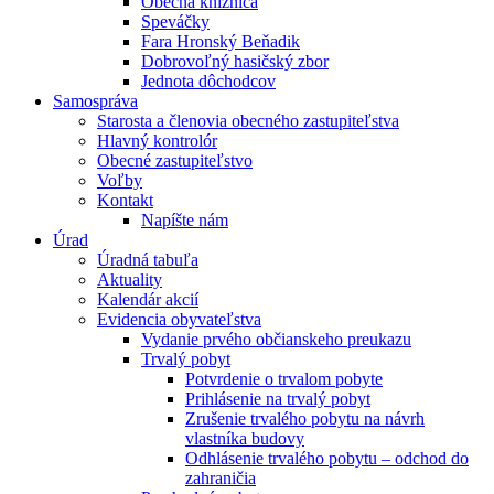
Obecná knižnica
Speváčky
Fara Hronský Beňadik
Dobrovoľný hasičský zbor
Jednota dôchodcov
Samospráva
Starosta a členovia obecného zastupiteľstva
Hlavný kontrolór
Obecné zastupiteľstvo
Voľby
Kontakt
Napíšte nám
Úrad
Úradná tabuľa
Aktuality
Kalendár akcií
Evidencia obyvateľstva
Vydanie prvého občianskeho preukazu
Trvalý pobyt
Potvrdenie o trvalom pobyte
Prihlásenie na trvalý pobyt
Zrušenie trvalého pobytu na návrh
vlastníka budovy
Odhlásenie trvalého pobytu – odchod do
zahraničia