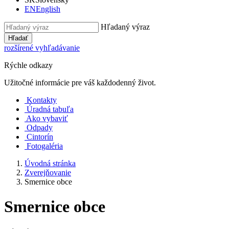
EN
English
Hľadaný výraz
Hľadať
rozšírené vyhľadávanie
Rýchle odkazy
Užitočné informácie pre váš každodenný život.
Kontakty
Úradná tabuľa
Ako vybaviť
Odpady
Cintorín
Fotogaléria
Úvodná stránka
Zverejňovanie
Smernice obce
Smernice obce