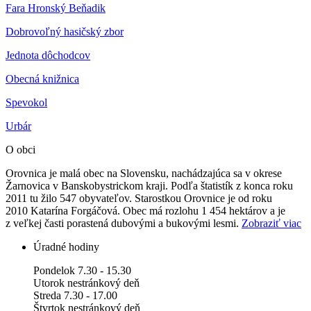
Fara Hronský Beňadik
Dobrovoľný hasičský zbor
Jednota dôchodcov
Obecná knižnica
Spev
okol
Urbár
O obci
Orovnica je malá obec na Slovensku, nachádzajúca sa v okrese
Žarnovica v Banskobystrickom kraji. Podľa štatistík z konca roku
2011 tu žilo 547 obyvateľov. Starostkou Orovnice je od roku
2010 Katarína Forgáčová. Obec má rozlohu 1 454 hektárov a je
z veľkej časti porastená dubovými a bukovými lesmi.
Zobraziť viac
Úradné hodiny
Pondelok 7.30 - 15.30
Utorok nestránkový deň
Streda 7.30 - 17.00
Štvrtok nestránkový deň