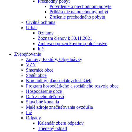
Prechodný pobyt
Potvrdenie o prechodnom pobyte
Prihlásenie na prechodný pobyt
Zrušenie prechodného pobytu
Civilná ochrana
Urbár
Oznamy
Zoznam členov k 30.11.2021
Zmluva o pozemkovom spoločenstve
Iné
Zverejňovanie
Zmluvy, Faktúry, Objednávky
VZN
Smernice obce
Štatút obce
Komunitný plán sociálnych služieb
Program hospodárkeho a sociálneho rozvoja obce
Hospodárenie obce
Daň z nehnuteľností
Stavebné konania
Malé zdroje znečisťovania ovzdušia
Iné
Odpady
Kalendár zberu odpadov
Triedený odpad