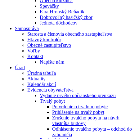
Obecná knižnica
Speváčky
Fara Hronský Beňadik
Dobrovoľný hasičský zbor
Jednota dôchodcov
Samospráva
Starosta a členovia obecného zastupiteľstva
Hlavný kontrolór
Obecné zastupiteľstvo
Voľby
Kontakt
Napíšte nám
Úrad
Úradná tabuľa
Aktuality
Kalendár akcií
Evidencia obyvateľstva
Vydanie prvého občianskeho preukazu
Trvalý pobyt
Potvrdenie o trvalom pobyte
Prihlásenie na trvalý pobyt
Zrušenie trvalého pobytu na návrh
vlastníka budovy
Odhlásenie trvalého pobytu – odchod do
zahraničia