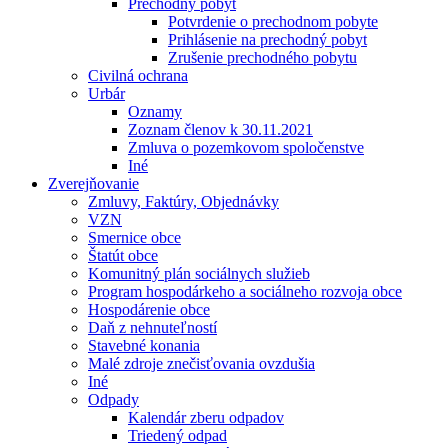
Prechodný pobyt
Potvrdenie o prechodnom pobyte
Prihlásenie na prechodný pobyt
Zrušenie prechodného pobytu
Civilná ochrana
Urbár
Oznamy
Zoznam členov k 30.11.2021
Zmluva o pozemkovom spoločenstve
Iné
Zverejňovanie
Zmluvy, Faktúry, Objednávky
VZN
Smernice obce
Štatút obce
Komunitný plán sociálnych služieb
Program hospodárkeho a sociálneho rozvoja obce
Hospodárenie obce
Daň z nehnuteľností
Stavebné konania
Malé zdroje znečisťovania ovzdušia
Iné
Odpady
Kalendár zberu odpadov
Triedený odpad