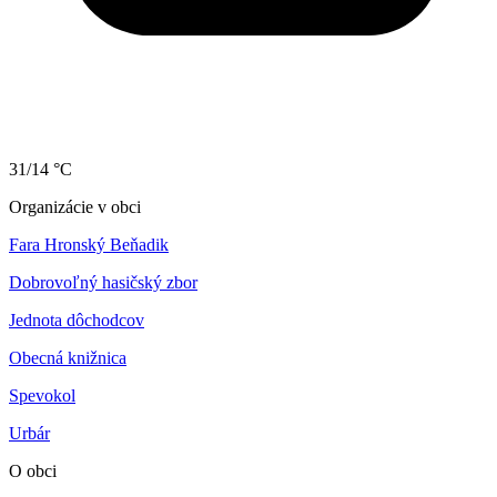
31/14 °C
Organizácie v obci
Fara Hronský Beňadik
Dobrovoľný hasičský zbor
Jednota dôchodcov
Obecná knižnica
Spev
okol
Urbár
O obci