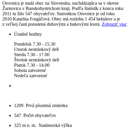
Orovnica je malá obec na Slovensku, nachádzajúca sa v okrese
Žarnovica v Banskobystrickom kraji. Podľa štatistík z konca roku
2011 tu žilo 547 obyvateľov. Starostkou Orovnice je od roku
2010 Katarína Forgáčová. Obec má rozlohu 1 454 hektárov a je
z veľkej časti porastená dubovými a bukovými lesmi.
Zobraziť viac
Úradné hodiny
Pondelok 7.30 - 15.30
Utorok nestránkový deň
Streda 7.30 - 17.00
Štvrtok nestránkový deň
Piatok 7.30 - 14.00
Sobota zatvorené
Nedeľa zatvorené
1209
Prvá písomná zmienka
547
Počet obyvateľov
325 m n. m.
Nadmorská výška