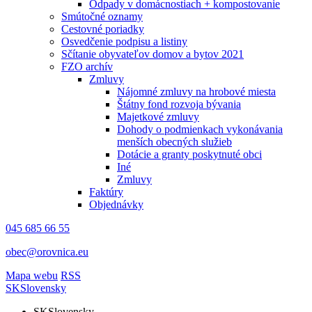
Odpady v domácnostiach + kompostovanie
Smútočné oznamy
Cestovné poriadky
Osvedčenie podpisu a listiny
Sčítanie obyvateľov domov a bytov 2021
FZO archív
Zmluvy
Nájomné zmluvy na hrobové miesta
Štátny fond rozvoja bývania
Majetkové zmluvy
Dohody o podmienkach vykonávania
menších obecných služieb
Dotácie a granty poskytnuté obci
Iné
Zmluvy
Faktúry
Objednávky
045 685 66 55
obec@orovnica.eu
Mapa webu
RSS
SK
Slovensky
SK
Slovensky