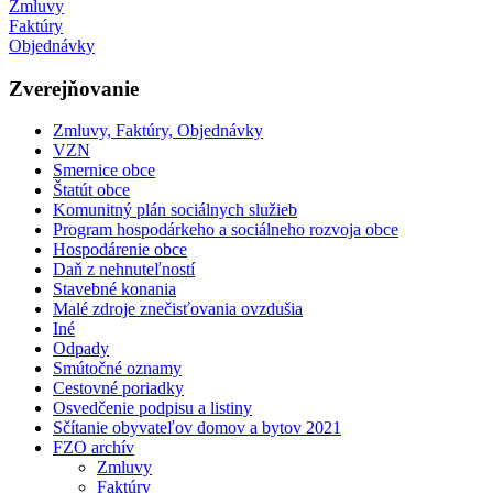
Zmluvy
Faktúry
Objednávky
Zverejňovanie
Zmluvy, Faktúry, Objednávky
VZN
Smernice obce
Štatút obce
Komunitný plán sociálnych služieb
Program hospodárkeho a sociálneho rozvoja obce
Hospodárenie obce
Daň z nehnuteľností
Stavebné konania
Malé zdroje znečisťovania ovzdušia
Iné
Odpady
Smútočné oznamy
Cestovné poriadky
Osvedčenie podpisu a listiny
Sčítanie obyvateľov domov a bytov 2021
FZO archív
Zmluvy
Faktúry