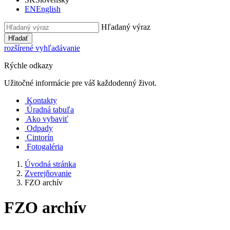
EN
English
Hľadaný výraz
Hľadať
rozšírené vyhľadávanie
Rýchle odkazy
Užitočné informácie pre váš každodenný život.
Kontakty
Úradná tabuľa
Ako vybaviť
Odpady
Cintorín
Fotogaléria
Úvodná stránka
Zverejňovanie
FZO archív
FZO archív