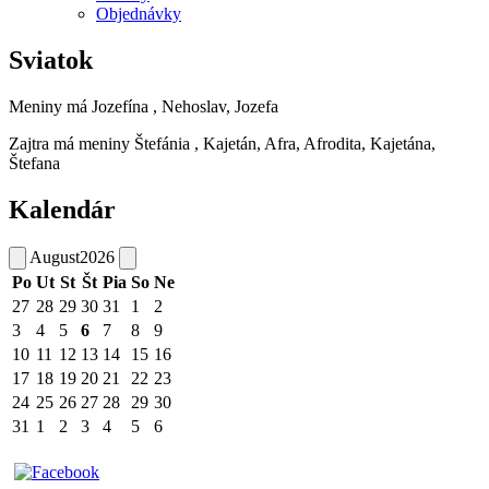
Objednávky
Sviatok
Meniny má
Jozefína
, Nehoslav, Jozefa
Zajtra má meniny
Štefánia
, Kajetán, Afra, Afrodita, Kajetána,
Štefana
Kalendár
August
2026
Po
Ut
St
Št
Pia
So
Ne
27
28
29
30
31
1
2
3
4
5
6
7
8
9
10
11
12
13
14
15
16
17
18
19
20
21
22
23
24
25
26
27
28
29
30
31
1
2
3
4
5
6